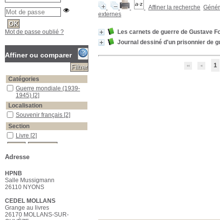
Affiner la recherche
Génére
externes
Mot de passe oublié ?
Les carnets de guerre de Gustave F
Journal dessiné d'un prisonnier de g
Affiner ou comparer
1
Catégories
Guerre mondiale (1939-1945)
Guerre mondiale (1939-
1945)
[2]
Localisation
Souvenir français
Souvenir français
[2]
Section
Livre
Livre
[2]
Adresse
HPNB
Salle Mussigmann
26110 NYONS
CEDEL MOLLANS
Grange au livres
26170 MOLLANS-SUR-