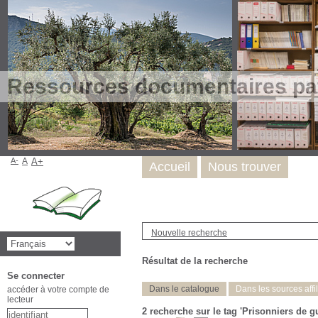
Ressources documentaires pat
A-
A
A+
Accueil
Nous trouver
Nouvelle recherche
Résultat de la recherche
Se connecter
Dans le catalogue
Dans les sources affi
accéder à votre compte de
lecteur
2
recherche sur le tag
'Prisonniers de gu